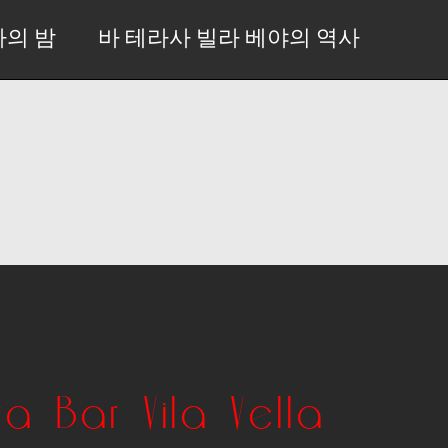
마의 밤
바 테라사 빌라 베야의 역사
za Bar Vila Vella