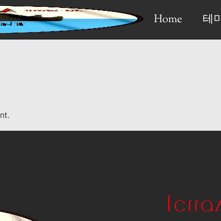
Home
테
nt.
Terra