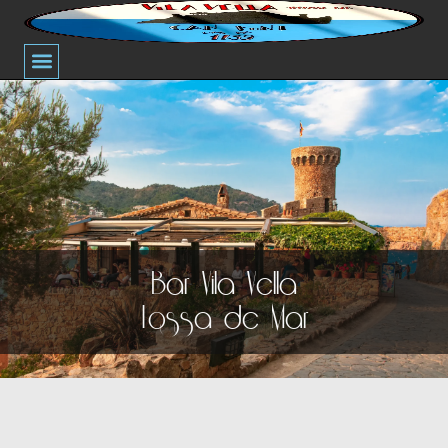
主题之夜
Bar Terraza Vila Vella的历史
Bar Vila Vella
Tossa de Mar