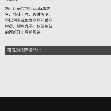
您可以品尝到l’Escala凤尾
鱼、辣味土豆、珍藏火腿、
伊比利亚或加泰罗尼亚香肠
拼盘、鳕鱼丸子，以及传统
的西班牙土豆煎蛋饼。
夜晚的托萨德马尔