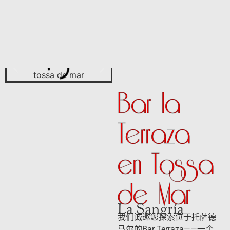
Bar la
Terraza
en Tossa
de Mar
La Sangría
我们诚邀您探索位于托萨德
马尔的Bar Terraza——一个