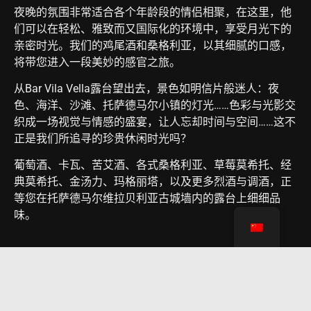
夜晚的氛围非常适合各个年龄段的情侣相聚，在这里，他
们可以在轻松、雅致而又国际化的环境中，享受月光下的
亲密时光。我们的鸡尾酒和桑格利亚，以其细腻的口感，
将带您进入一段美妙的感官之旅。
从Bar Vila Vella露台望出去，景色如明信片般迷人：夜
色、海洋、沙滩、托萨德马尔小镇的灯光……色彩与光影交
织成一场视觉与情感的盛宴，让人忘却时间与空间……这不
正是我们所追寻的珍贵休闲时光吗？
葡萄酒、卡瓦、苦艾酒、各式桑格利亚、草莓莫希托、经
典莫希托、金汤力、玛格丽塔，以及更多烈酒与调酒，正
等您在托萨德马尔维拉贝利亚古城墙内的露台上细细品
味。