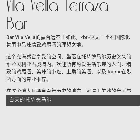
Vila Vella Terraza
Bar
Bar Vila Vella的露台远不止如此。<br>这是一个在国际化
氛围中品味精致鸡尾酒的理想之地。
这个充满感官享受的空间，坐落在托萨德马尔历史悠久的
维拉贝利亚古城墙内。欢迎所有热爱生活乐趣的人们：精
致的鸡尾酒、美味的小吃、上乘的美酒，以及Jaume在烈
酒方面的专业推荐。
在这个迷人且拥有百年历史的地方，沉浸于美妙的音乐与
绝佳的陪伴中。Bar Terraza Vila Vella张开双臂欢迎您的到
白天的托萨德马尔
来。