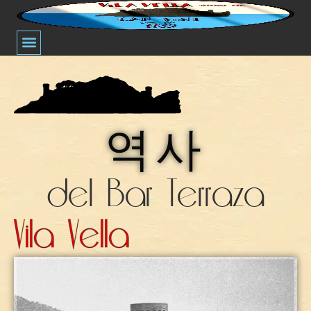
테마의 밤
바 테라사 빌라 베야의 역사
역사
del Bar Terraza
Vila Vella